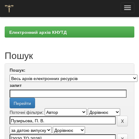
Skip
navigation
Електронний архів КНУТД
Пошук
Пошук:
запит
Поточні фільтри: