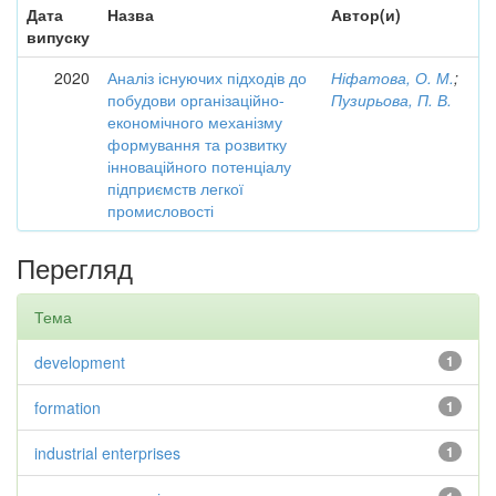
Дата
Назва
Автор(и)
випуску
2020
Аналіз існуючих підходів до
Ніфатова, О. М.
;
побудови організаційно-
Пузирьова, П. В.
економічного механізму
формування та розвитку
інноваційного потенціалу
підприємств легкої
промисловості
Перегляд
Тема
development
1
formation
1
industrial enterprises
1