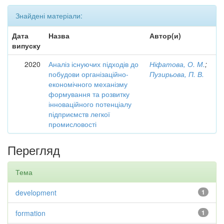
Знайдені матеріали:
Дата
Назва
Автор(и)
випуску
2020
Аналіз існуючих підходів до
Ніфатова, О. М.
;
побудови організаційно-
Пузирьова, П. В.
економічного механізму
формування та розвитку
інноваційного потенціалу
підприємств легкої
промисловості
Перегляд
Тема
development
1
formation
1