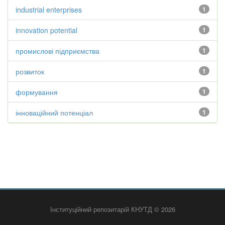
industrial enterprises
1
innovation potential
1
промислові підприємства
1
розвиток
1
формування
1
інноваційний потенціал
1
Інституційний репозитарій КНУТД © 2026