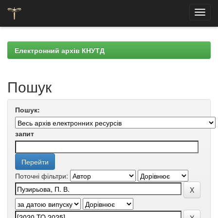
Skip
navigation
Електронний архів КНУТД
Пошук
Пошук:
запит
Поточні фільтри: