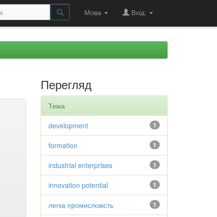
Мова
Вхід:
Перегляд
Тема
development
1
formation
1
industrial enterprises
1
innovation potential
1
легка промисловість
1