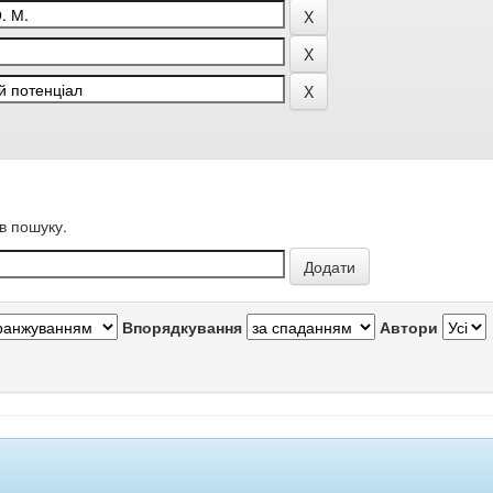
в пошуку.
Впорядкування
Автори