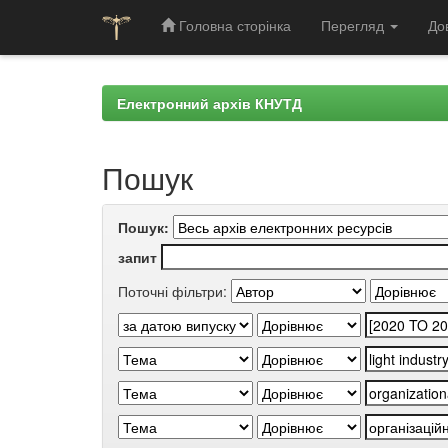
Головна сторінка
Перегляд
До
Skip
navigation
Електронний архів КНУТД
Пошук
Пошук:
запит
Поточні фільтри: