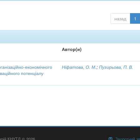
назад
1
Автор(и)
рганізаційно-економічного
Ніфатова, О. М.
;
Пузирьова, П. В.
ваційного потенціалу
тарій КНУТД © 2026
Зворотний зв