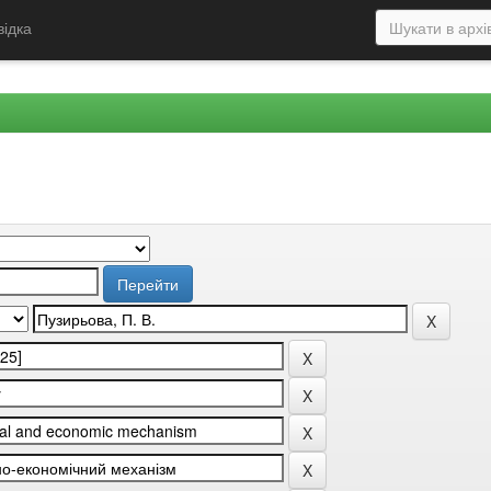
відка