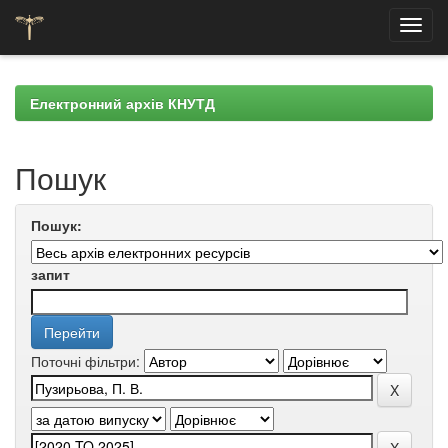
Skip
navigation
Електронний архів КНУТД
Пошук
Пошук:
запит
Поточні фільтри: