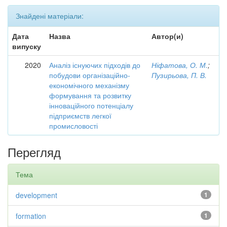
Знайдені матеріали:
Дата
Назва
Автор(и)
випуску
2020
Аналіз існуючих підходів до
Ніфатова, О. М.
;
побудови організаційно-
Пузирьова, П. В.
економічного механізму
формування та розвитку
інноваційного потенціалу
підприємств легкої
промисловості
Перегляд
Тема
development
1
formation
1