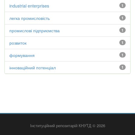
industrial enterprises
1
легка промисловість
1
промислові підприємства
1
розвиток
1
формування
1
інноваційний потенціал
1
Інституційний репозитарій КНУТД © 2026