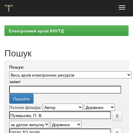
Skip
navigation
Електронний архів КНУТД
Пошук
Пошук:
запит
Поточні фільтри: