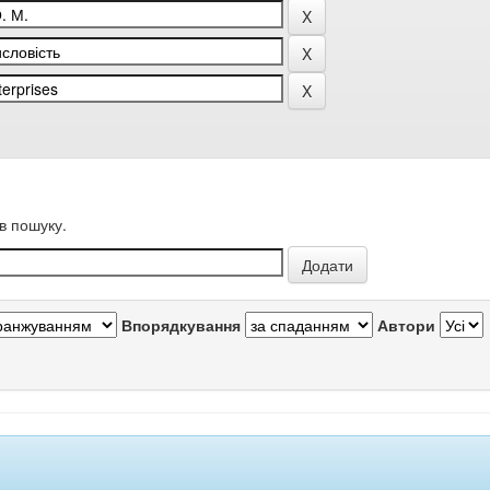
в пошуку.
Впорядкування
Автори