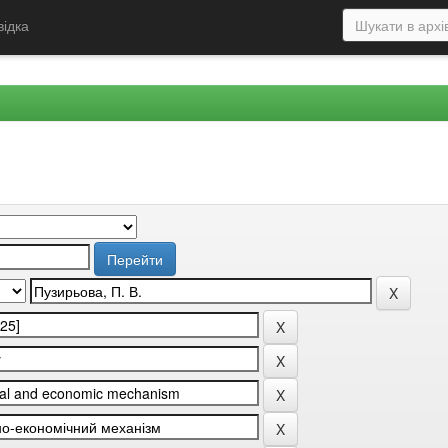
відка