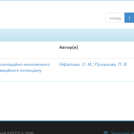
назад
1
Автор(и)
рганізаційно-економічного
Ніфатова, О. М.
;
Пузирьова, П. В.
ваційного потенціалу
тарій КНУТД © 2026
Зворотний зв