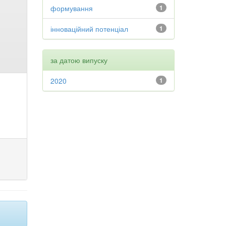
формування
1
інноваційний потенціал
1
за датою випуску
2020
1