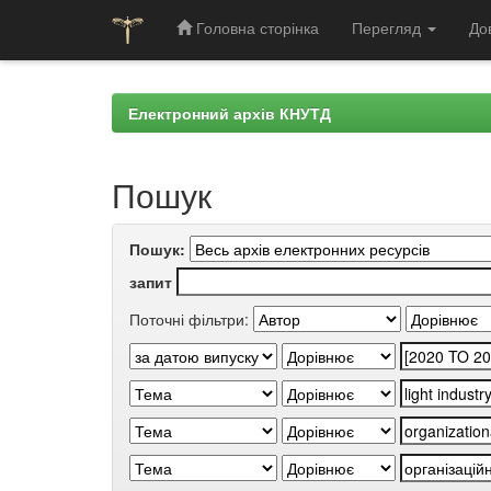
Головна сторінка
Перегляд
До
Skip
navigation
Електронний архів КНУТД
Пошук
Пошук:
запит
Поточні фільтри: