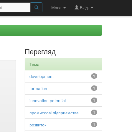
Мова
Вхід:
Перегляд
Тема
development
1
formation
1
innovation potential
1
промислові підприємства
1
розвиток
1