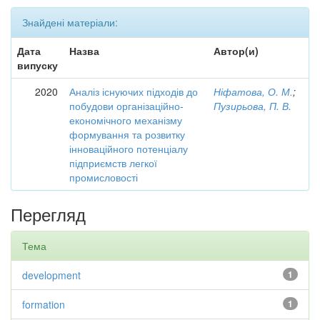
Знайдені матеріали:
Дата
Назва
Автор(и)
випуску
2020
Аналіз існуючих підходів до
Ніфатова, О. М.
;
побудови організаційно-
Пузирьова, П. В.
економічного механізму
формування та розвитку
інноваційного потенціалу
підприємств легкої
промисловості
Перегляд
Тема
development
1
formation
1