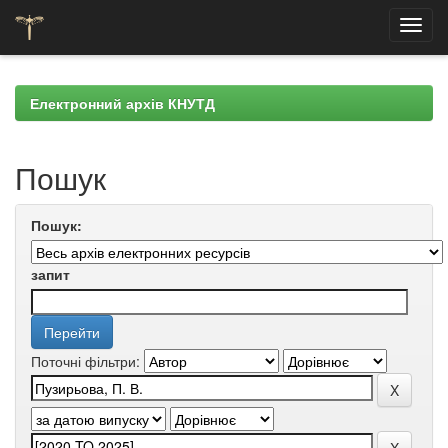
Skip
navigation
Електронний архів КНУТД
Пошук
Пошук:
запит
Поточні фільтри: