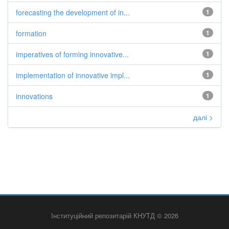
forecasting the development of in...
1
formation
1
imperatives of forming innovative...
1
implementation of innovative impl...
1
innovations
1
далі >
Інституційний репозитарій КНУТД © 2026