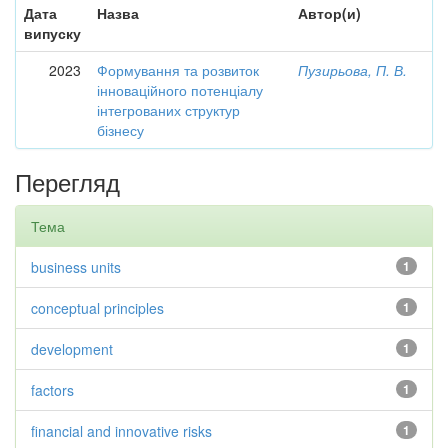
Дата
Назва
Автор(и)
випуску
2023
Формування та розвиток
Пузирьова, П. В.
інноваційного потенціалу
інтегрованих структур
бізнесу
Перегляд
Тема
business units
1
conceptual principles
1
development
1
factors
1
financial and innovative risks
1