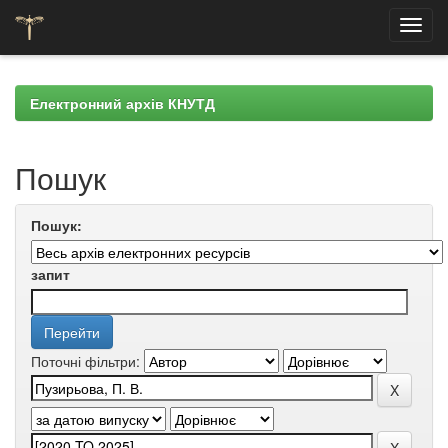
Skip
navigation
Електронний архів КНУТД
Пошук
Пошук:
запит
Поточні фільтри: