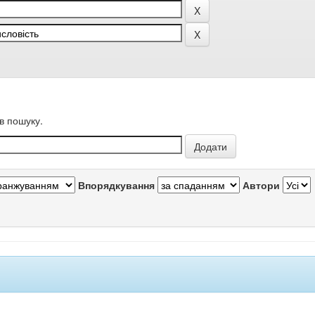
в пошуку.
Впорядкування
Автори