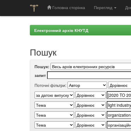
Головна сторінка
Перегляд
До
Skip
navigation
Електронний архів КНУТД
Пошук
Пошук:
запит
Поточні фільтри: