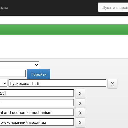
відка