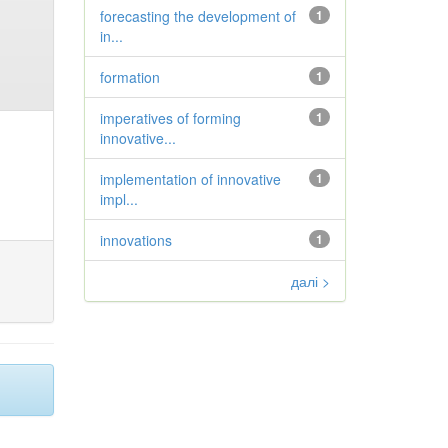
forecasting the development of
1
in...
formation
1
imperatives of forming
1
innovative...
implementation of innovative
1
impl...
innovations
1
далі >