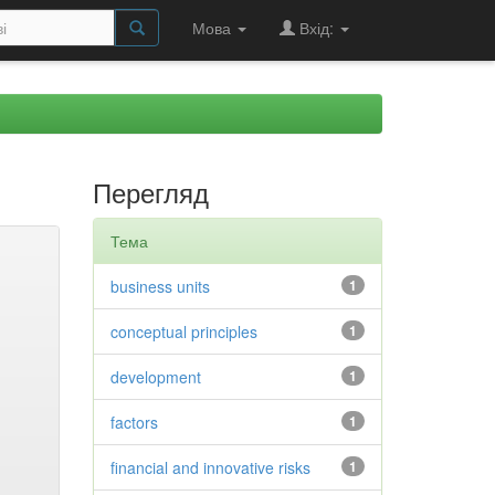
Мова
Вхід:
Перегляд
Тема
business units
1
conceptual principles
1
development
1
factors
1
financial and innovative risks
1