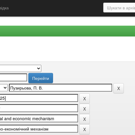
відка