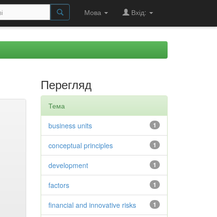
Мова
Вхід:
Перегляд
Тема
business units
1
conceptual principles
1
development
1
factors
1
financial and innovative risks
1