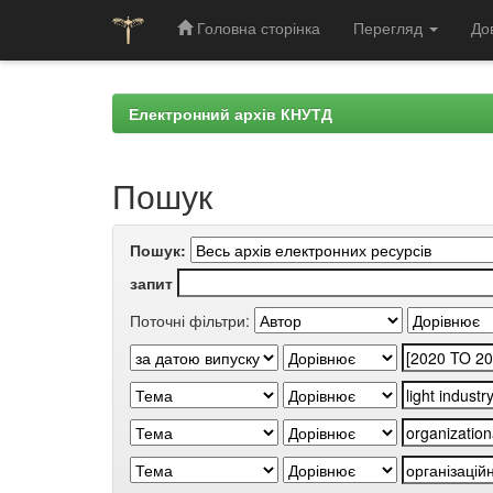
Головна сторінка
Перегляд
До
Skip
navigation
Електронний архів КНУТД
Пошук
Пошук:
запит
Поточні фільтри: