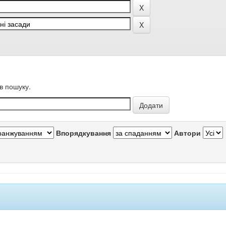
в пошуку.
Впорядкування
Автори