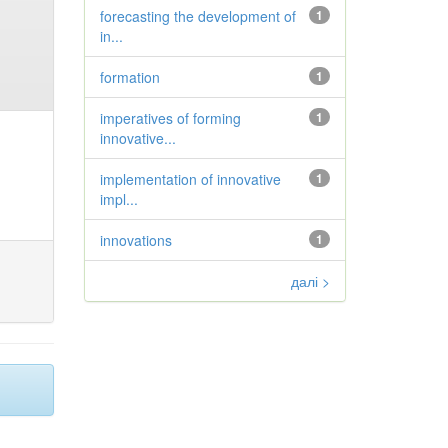
forecasting the development of
1
in...
formation
1
imperatives of forming
1
innovative...
implementation of innovative
1
impl...
innovations
1
далі >