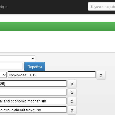
відка