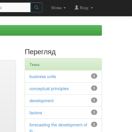
Мова
Вхід:
Перегляд
Тема
business units
1
conceptual principles
1
development
1
factors
1
forecasting the development of
1
in...