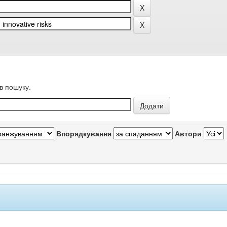
в пошуку.
Впорядкування
Автори