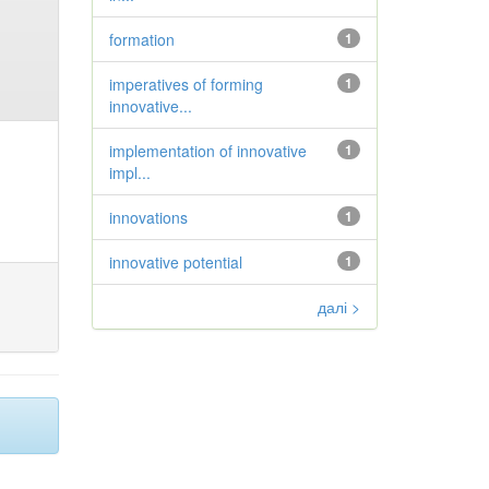
formation
1
imperatives of forming
1
innovative...
implementation of innovative
1
impl...
innovations
1
innovative potential
1
далі >