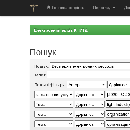
Головна сторінка
Перегляд
До
Skip
navigation
Електронний архів КНУТД
Пошук
Пошук:
запит
Поточні фільтри: