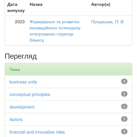
Дата
Назва
Автор(и)
випуску
2023
Формування та розвиток
Пузирьова, П. В.
інноваційного потенціалу
інтегрованих структур
бізнесу
Перегляд
Тема
business units
1
conceptual principles
1
development
1
factors
1
financial and innovative risks
1