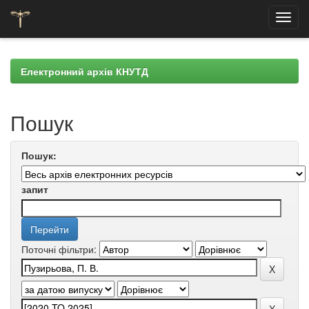
Skip
navigation
Електронний архів КНУТД
Пошук
Пошук:
запит
Поточні фільтри: