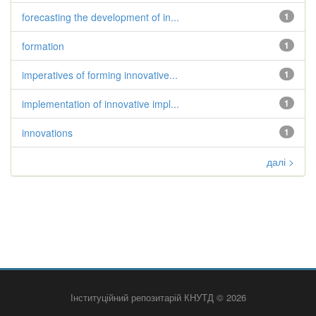
forecasting the development of in...
1
formation
1
imperatives of forming innovative...
1
implementation of innovative impl...
1
innovations
1
далі >
Інституційний репозитарій КНУТД © 2026