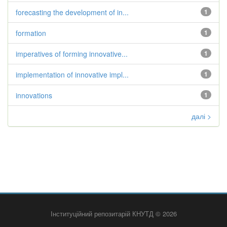
forecasting the development of in...
1
formation
1
imperatives of forming innovative...
1
implementation of innovative impl...
1
innovations
1
далі >
Інституційний репозитарій КНУТД © 2026