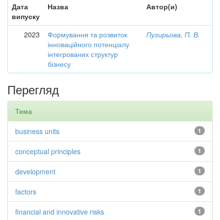
Дата
Назва
Автор(и)
випуску
2023
Формування та розвиток
Пузирьова, П. В.
інноваційного потенціалу
інтегрованих структур
бізнесу
Перегляд
Тема
business units
1
conceptual principles
1
development
1
factors
1
financial and innovative risks
1