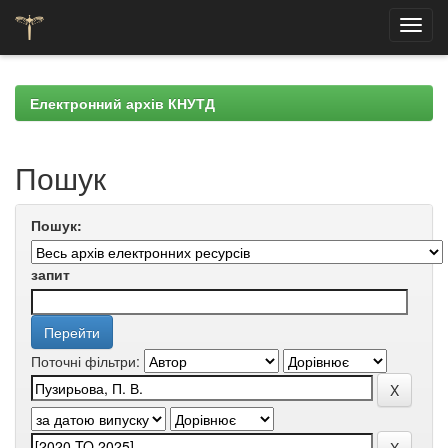
Skip
navigation
Електронний архів КНУТД
Пошук
Пошук:
запит
Поточні фільтри: