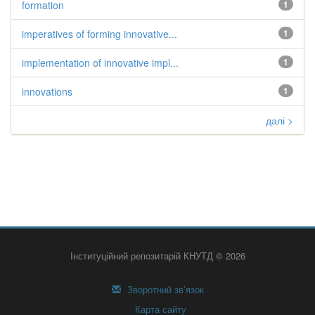
formation
1
imperatives of forming innovative...
1
implementation of innovative impl...
1
innovations
1
далі >
Інституційний репозитарій КНУТД © 2026
Зворотний зв’язок
Карта сайту