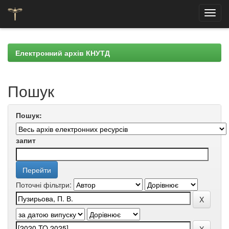
Skip
navigation
Електронний архів КНУТД
Пошук
Пошук:
запит
Поточні фільтри: