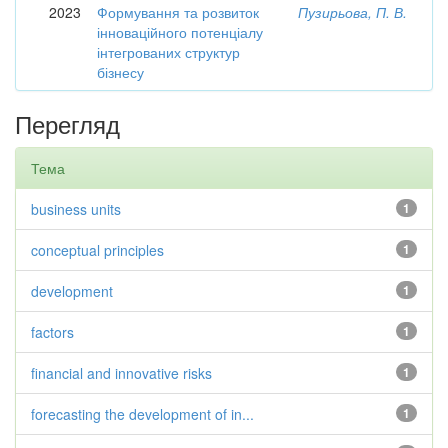
2023
Формування та розвиток
Пузирьова, П. В.
інноваційного потенціалу
інтегрованих структур
бізнесу
Перегляд
Тема
business units
1
conceptual principles
1
development
1
factors
1
financial and innovative risks
1
forecasting the development of in...
1