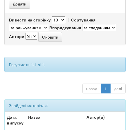
Вивести на сторінку
|
Сортування
Впорядкування
Автори
Результати 1-1 зі 1.
назад
1
далі
Знайдені матеріали:
Дата
Назва
Автор(и)
випуску