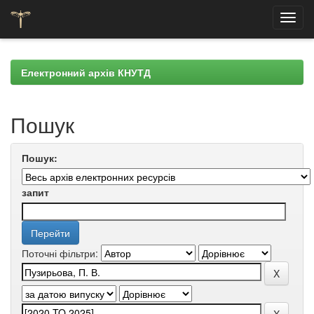
Skip
navigation
Електронний архів КНУТД
Пошук
Пошук:
запит
Поточні фільтри: