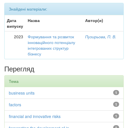
Знайдені матеріали:
Дата
Назва
Автор(и)
випуску
2023
Формування та розвиток
Пузирьова, П. В.
інноваційного потенціалу
інтегрованих структур
бізнесу
Перегляд
Тема
business units
1
factors
1
financial and innovative risks
1
1