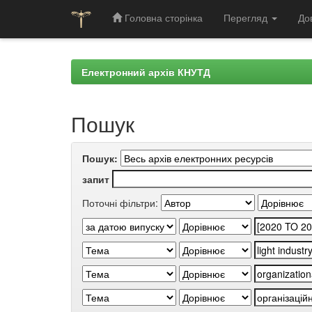
Головна сторінка
Перегляд
До
Skip
navigation
Електронний архів КНУТД
Пошук
Пошук:
запит
Поточні фільтри: