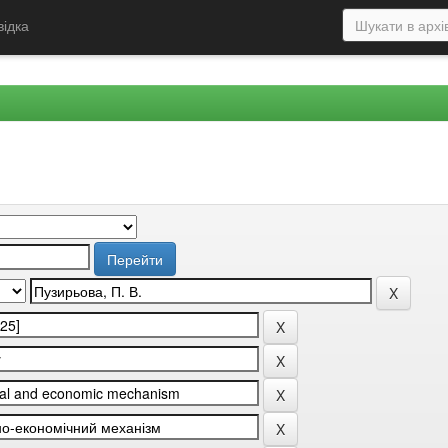
відка