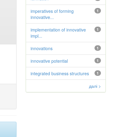
imperatives of forming
1
innovative...
implementation of innovative
1
impl...
innovations
1
innovative potential
1
integrated business structures
1
далі >