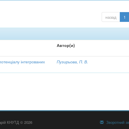
назад
1
Автор(и)
потенціалу інтегрованих
Пузирьова, П. В.
тарій КНУТД © 2026
Зворотний зв