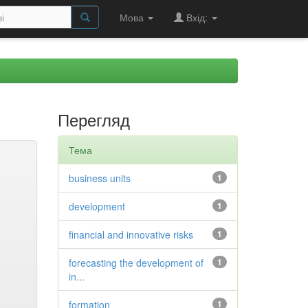
Мова
Вхід:
Перегляд
Тема
business units
1
development
1
financial and innovative risks
1
forecasting the development of
1
in...
formation
1