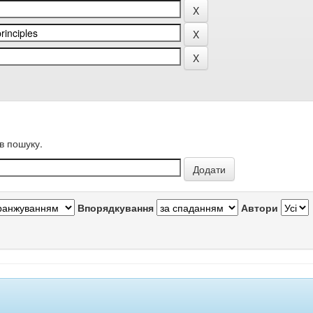
в пошуку.
Впорядкування
Автори