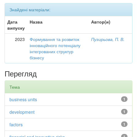
Знайдені матеріали:
Дата
Назва
Автор(и)
випуску
2023
Формування та розвиток
Пузирьова, П. В.
інноваційного потенціалу
інтегрованих структур
бізнесу
Перегляд
Тема
business units
1
development
1
factors
1
1