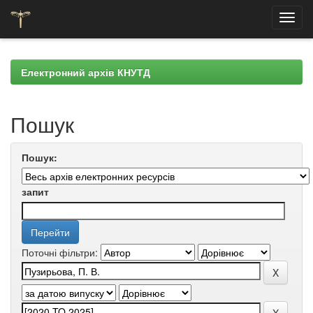
Skip
navigation
Електронний архів КНУТД
Пошук
Пошук:
запит
Поточні фільтри: