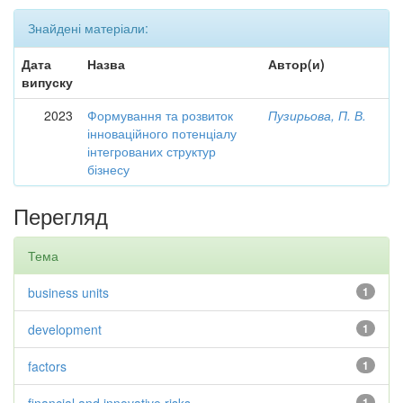
Знайдені матеріали:
Дата
Назва
Автор(и)
випуску
2023
Формування та розвиток
Пузирьова, П. В.
інноваційного потенціалу
інтегрованих структур
бізнесу
Перегляд
Тема
business units
1
development
1
factors
1
1