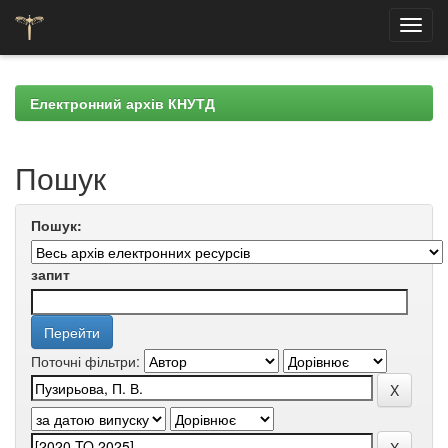
Skip
navigation
Електронний архів КНУТД
Пошук
Пошук:
запит
Поточні фільтри: