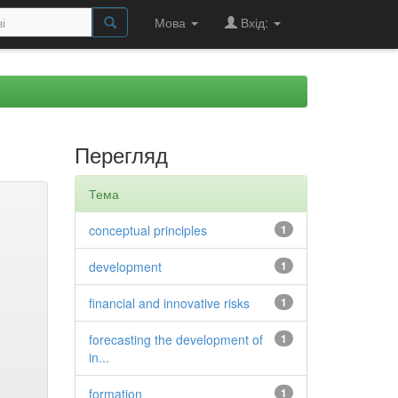
Мова
Вхід:
Перегляд
Тема
conceptual principles
1
development
1
financial and innovative risks
1
forecasting the development of
1
in...
formation
1