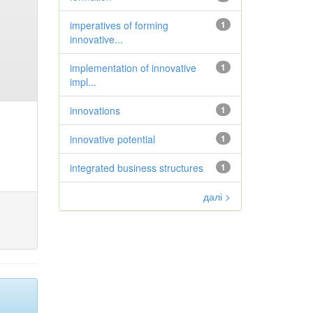
imperatives of forming
1
innovative...
implementation of innovative
1
impl...
innovations
1
innovative potential
1
integrated business structures
1
далі >