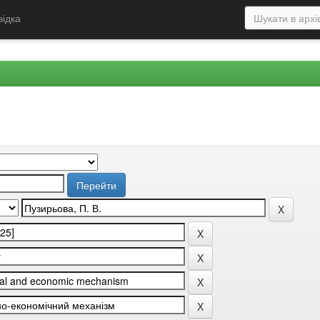
відка