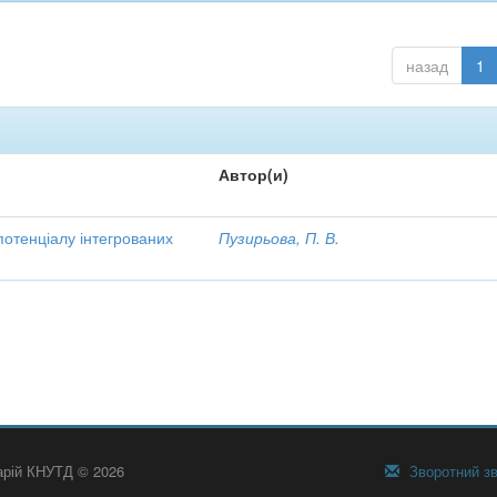
назад
1
Автор(и)
потенціалу інтегрованих
Пузирьова, П. В.
тарій КНУТД © 2026
Зворотний зв