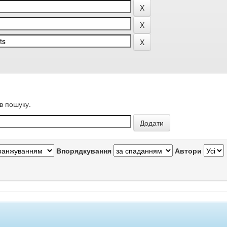
в пошуку.
Впорядкування
Автори