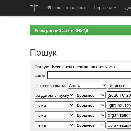
Головна сторінка
Перегляд
До
Skip
navigation
Електронний архів КНУТД
Пошук
Пошук:
запит
Поточні фільтри: