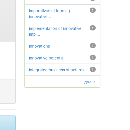
imperatives of forming
1
innovative...
implementation of innovative
1
impl...
innovations
1
innovative potential
1
integrated business structures
1
далі >