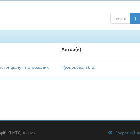
назад
1
Автор(и)
потенціалу інтегрованих
Пузирьова, П. В.
тарій КНУТД © 2026
Зворотний зв