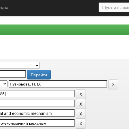
відка