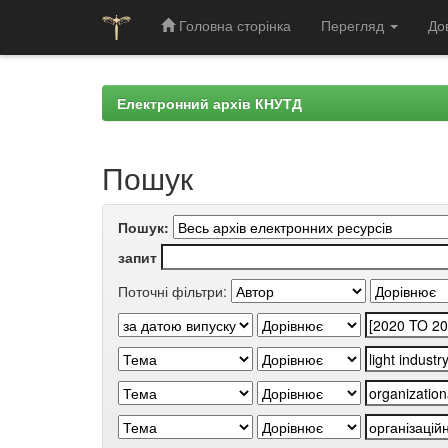
Головна сторінка
Перегляд
До
Skip
navigation
Електронний архів КНУТД
Пошук
Пошук:
запит
Поточні фільтри: