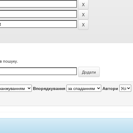
в пошуку.
Впорядкування
Автори