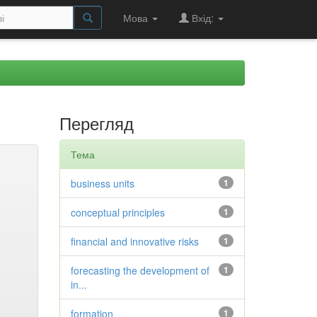
Мова
Вхід:
Перегляд
Тема
business units
1
conceptual principles
1
financial and innovative risks
1
forecasting the development of
1
in...
formation
1