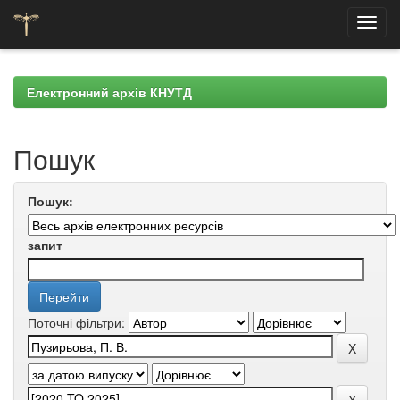
Skip
navigation
Електронний архів КНУТД
Пошук
Пошук:
запит
Поточні фільтри: