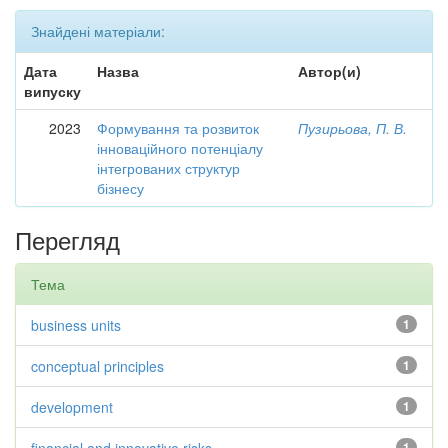
Знайдені матеріали:
Дата
Назва
Автор(и)
випуску
2023
Формування та розвиток
Пузирьова, П. В.
інноваційного потенціалу
інтегрованих структур
бізнесу
Перегляд
Тема
business units
1
conceptual principles
1
development
1
1