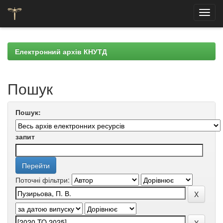
Skip
navigation
Електронний архів КНУТД
Пошук
Пошук:
запит
Поточні фільтри: