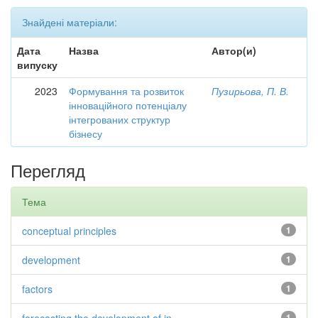
Знайдені матеріали:
Дата
Назва
Автор(и)
випуску
2023
Формування та розвиток
Пузирьова, П. В.
інноваційного потенціалу
інтегрованих структур
бізнесу
Перегляд
Тема
conceptual principles
1
development
1
factors
1
1