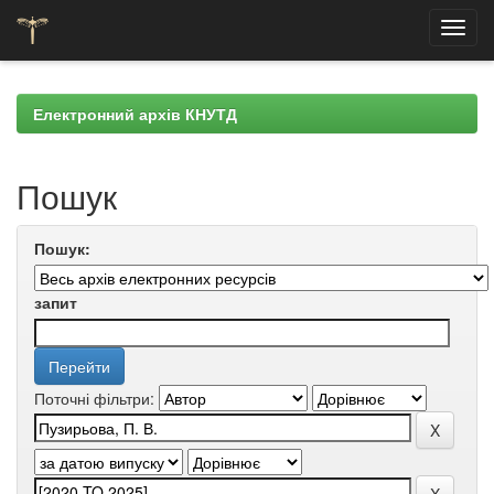
Skip
navigation
Електронний архів КНУТД
Пошук
Пошук:
запит
Поточні фільтри: