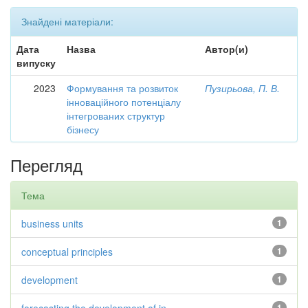
Знайдені матеріали:
Дата
Назва
Автор(и)
випуску
2023
Формування та розвиток
Пузирьова, П. В.
інноваційного потенціалу
інтегрованих структур
бізнесу
Перегляд
Тема
business units
1
conceptual principles
1
development
1
1