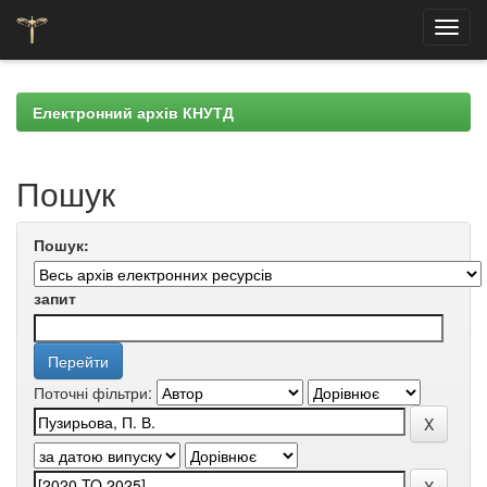
Skip
navigation
Електронний архів КНУТД
Пошук
Пошук:
запит
Поточні фільтри: