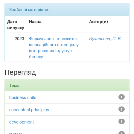
Знайдені матеріали:
Дата
Назва
Автор(и)
випуску
2023
Формування та розвиток
Пузирьова, П. В.
інноваційного потенціалу
інтегрованих структур
бізнесу
Перегляд
Тема
business units
1
conceptual principles
1
development
1
1