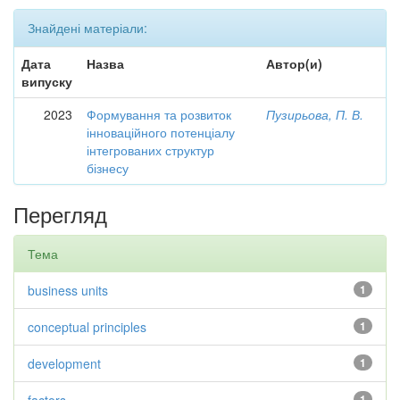
Знайдені матеріали:
Дата
Назва
Автор(и)
випуску
2023
Формування та розвиток
Пузирьова, П. В.
інноваційного потенціалу
інтегрованих структур
бізнесу
Перегляд
Тема
business units
1
conceptual principles
1
development
1
1