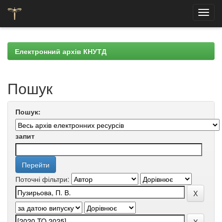
Skip
navigation
Електронний архів КНУТД
Пошук
Пошук:
запит
Поточні фільтри: