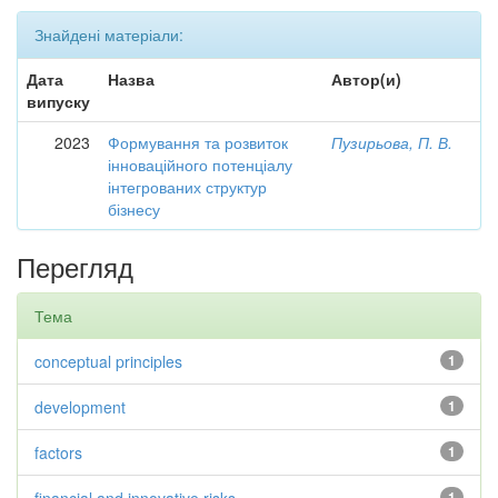
Знайдені матеріали:
Дата
Назва
Автор(и)
випуску
2023
Формування та розвиток
Пузирьова, П. В.
інноваційного потенціалу
інтегрованих структур
бізнесу
Перегляд
Тема
conceptual principles
1
development
1
factors
1
1