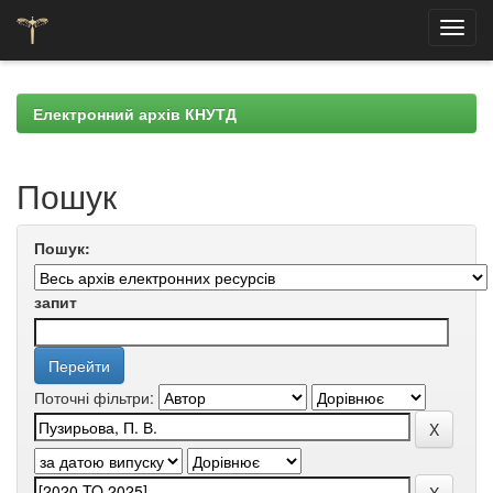
Skip
navigation
Електронний архів КНУТД
Пошук
Пошук:
запит
Поточні фільтри: