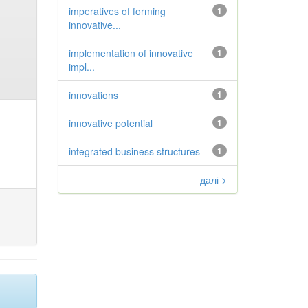
imperatives of forming
1
innovative...
implementation of innovative
1
impl...
innovations
1
innovative potential
1
integrated business structures
1
далі >