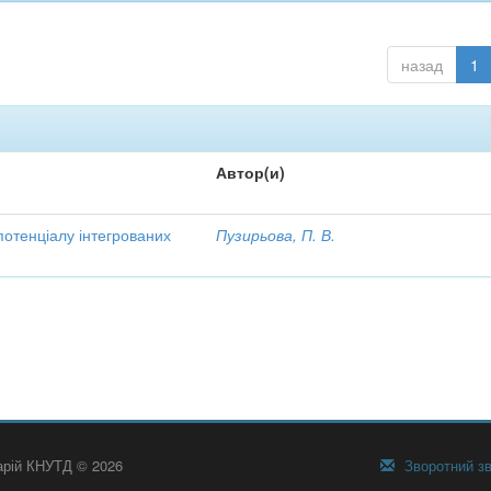
назад
1
Автор(и)
потенціалу інтегрованих
Пузирьова, П. В.
тарій КНУТД © 2026
Зворотний зв