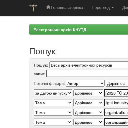
Головна сторінка
Перегляд
До
Skip
navigation
Електронний архів КНУТД
Пошук
Пошук:
запит
Поточні фільтри: