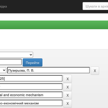
відка