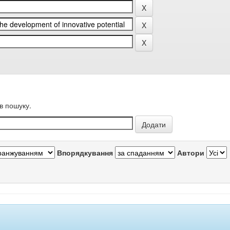
в пошуку.
Впорядкування
Автори