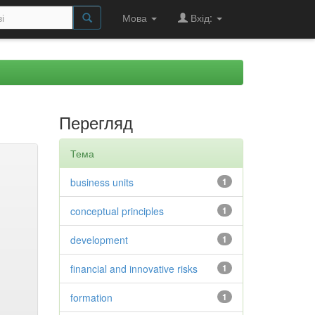
Мова
Вхід:
Перегляд
Тема
business units
1
conceptual principles
1
development
1
financial and innovative risks
1
formation
1