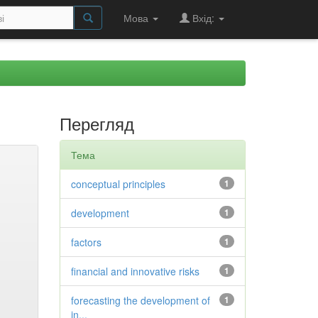
Мова
Вхід:
Перегляд
Тема
conceptual principles
1
development
1
factors
1
financial and innovative risks
1
forecasting the development of
1
in...