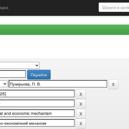
відка