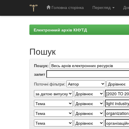
Головна сторінка
Перегляд
До
Skip
navigation
Електронний архів КНУТД
Пошук
Пошук:
запит
Поточні фільтри: