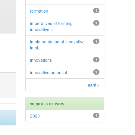
formation
1
imperatives of forming
1
innovative...
implementation of innovative
1
impl...
innovations
1
innovative potential
1
далі >
за датою випуску
2023
1