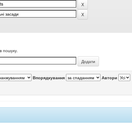
в пошуку.
Впорядкування
Автори