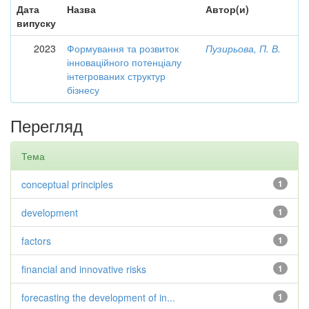
Дата
Назва
Автор(и)
випуску
2023
Формування та розвиток
Пузирьова, П. В.
інноваційного потенціалу
інтегрованих структур
бізнесу
Перегляд
Тема
conceptual principles
1
development
1
factors
1
financial and innovative risks
1
forecasting the development of in...
1