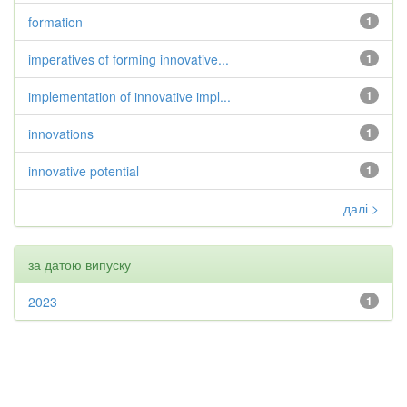
formation
1
imperatives of forming innovative...
1
implementation of innovative impl...
1
innovations
1
innovative potential
1
далі >
за датою випуску
2023
1