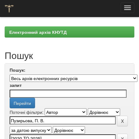
Skip
navigation
Електронний архів КНУТД
Пошук
Пошук:
запит
Поточні фільтри: