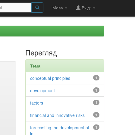
Мова
Вхід:
Перегляд
Тема
conceptual principles
1
development
1
factors
1
financial and innovative risks
1
forecasting the development of
1
in...