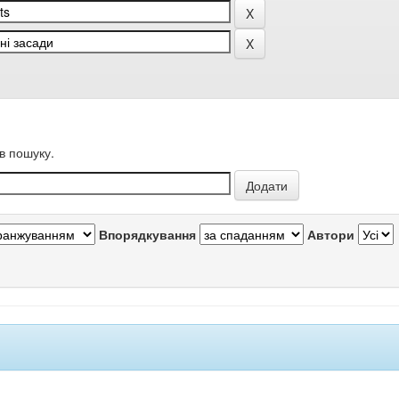
в пошуку.
Впорядкування
Автори