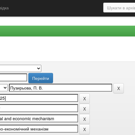
відка