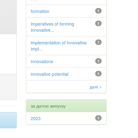
formation
1
imperatives of forming
1
innovative...
implementation of innovative
1
impl...
innovations
1
innovative potential
1
далі >
за датою випуску
2023
1