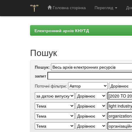
Головна сторінка
Перегляд
До
Skip
navigation
Електронний архів КНУТД
Пошук
Пошук:
запит
Поточні фільтри: