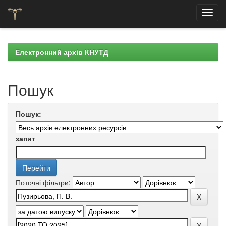
Skip
navigation
Електронний архів КНУТД
Пошук
Пошук:
запит
Поточні фільтри: