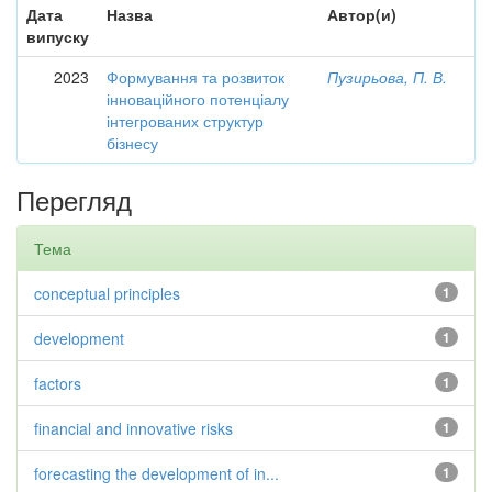
Дата
Назва
Автор(и)
випуску
2023
Формування та розвиток
Пузирьова, П. В.
інноваційного потенціалу
інтегрованих структур
бізнесу
Перегляд
Тема
conceptual principles
1
development
1
factors
1
financial and innovative risks
1
forecasting the development of in...
1