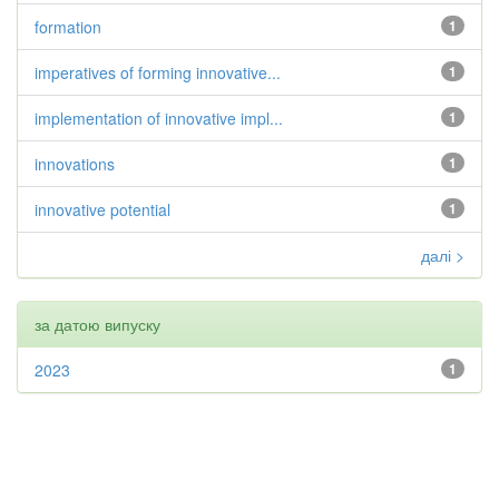
formation
1
imperatives of forming innovative...
1
implementation of innovative impl...
1
innovations
1
innovative potential
1
далі >
за датою випуску
2023
1