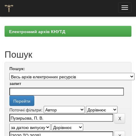
Skip
navigation
Електронний архів КНУТД
Пошук
Пошук:
запит
Поточні фільтри: