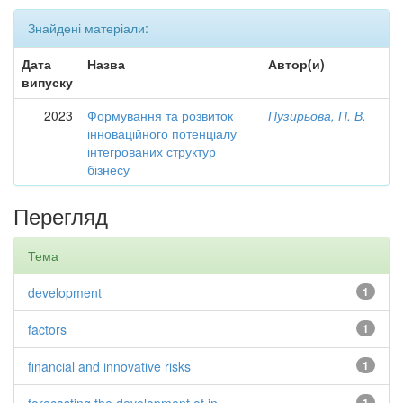
Знайдені матеріали:
Дата
Назва
Автор(и)
випуску
2023
Формування та розвиток
Пузирьова, П. В.
інноваційного потенціалу
інтегрованих структур
бізнесу
Перегляд
Тема
development
1
factors
1
financial and innovative risks
1
1