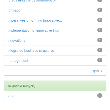
forecasting the development of in...
formation
1
imperatives of forming innovative...
1
implementation of innovative impl...
1
innovations
1
integrated business structures
1
management
1
далі >
за датою випуску
2023
1