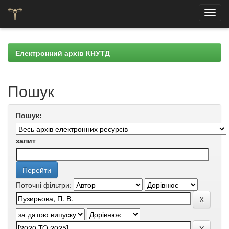
Skip
navigation
Електронний архів КНУТД
Пошук
Пошук:
запит
Поточні фільтри: