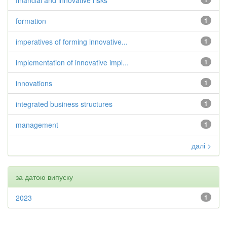
financial and innovative risks
formation
1
imperatives of forming innovative...
1
implementation of innovative impl...
1
innovations
1
integrated business structures
1
management
1
далі >
за датою випуску
2023
1