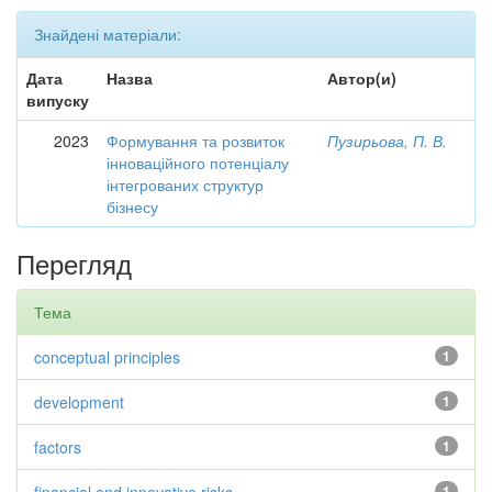
Знайдені матеріали:
Дата
Назва
Автор(и)
випуску
2023
Формування та розвиток
Пузирьова, П. В.
інноваційного потенціалу
інтегрованих структур
бізнесу
Перегляд
Тема
conceptual principles
1
development
1
factors
1
1