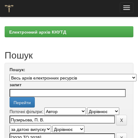
Skip
navigation
Електронний архів КНУТД
Пошук
Пошук:
запит
Поточні фільтри: