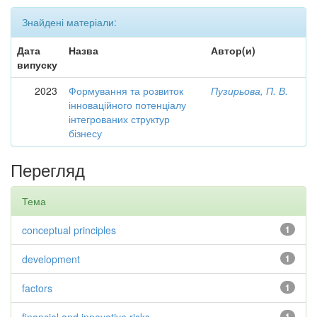
Знайдені матеріали:
Дата
Назва
Автор(и)
випуску
2023
Формування та розвиток
Пузирьова, П. В.
інноваційного потенціалу
інтегрованих структур
бізнесу
Перегляд
Тема
conceptual principles
1
development
1
factors
1
1