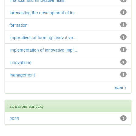
financial and innovative risks
forecasting the development of in...
1
formation
1
imperatives of forming innovative...
1
implementation of innovative impl...
1
innovations
1
management
1
далі >
за датою випуску
2023
1