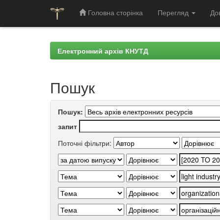
Головна сторінка
Перегляд
До
Skip
navigation
Електронний архів КНУТД
Пошук
Пошук:
запит
Поточні фільтри: