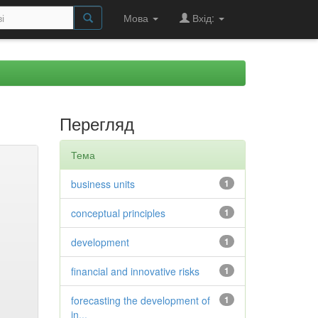
Мова
Вхід:
Перегляд
Тема
business units
1
conceptual principles
1
development
1
financial and innovative risks
1
forecasting the development of
1
in...