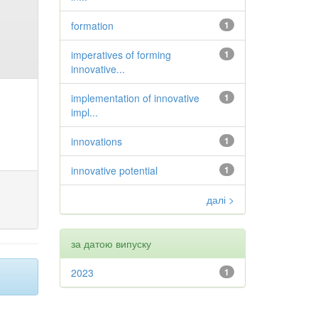
formation
1
imperatives of forming
1
innovative...
implementation of innovative
1
impl...
innovations
1
innovative potential
1
далі >
за датою випуску
2023
1