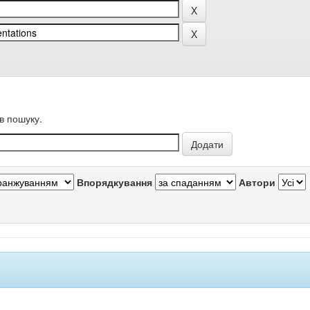
в пошуку.
Впорядкування
Автори