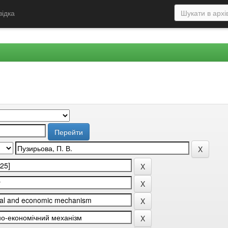
відка