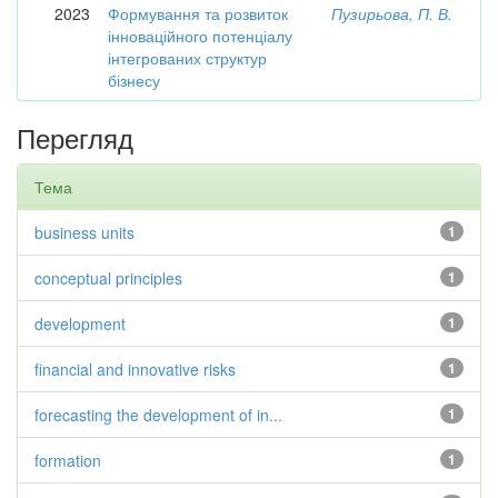
2023
Формування та розвиток
Пузирьова, П. В.
інноваційного потенціалу
інтегрованих структур
бізнесу
Перегляд
Тема
business units
1
conceptual principles
1
development
1
financial and innovative risks
1
forecasting the development of in...
1
formation
1