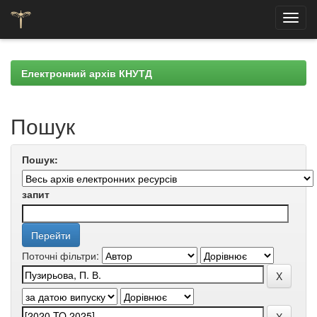
Skip
navigation
Електронний архів КНУТД
Пошук
Пошук:
запит
Поточні фільтри: