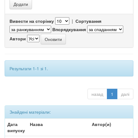
Вивести на сторінку
|
Сортування
Впорядкування
Автори
Результати 1-1 зі 1.
назад
1
далі
Знайдені матеріали:
Дата
Назва
Автор(и)
випуску