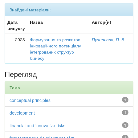
Знайдені матеріали:
Дата
Назва
Автор(и)
випуску
2023
Формування та розвиток
Пузирьова, П. В.
інноваційного потенціалу
інтегрованих структур
бізнесу
Перегляд
Тема
conceptual principles
1
development
1
financial and innovative risks
1
1