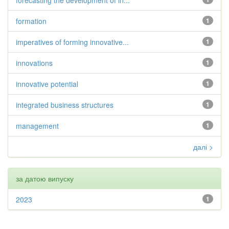
forecasting the development of in...
formation
1
imperatives of forming innovative...
1
innovations
1
innovative potential
1
integrated business structures
1
management
1
далі >
за датою випуску
2023
1