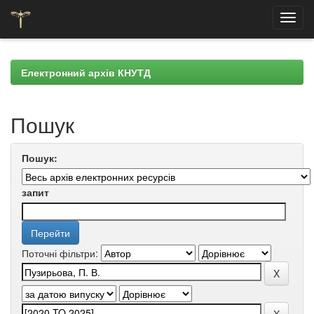
Skip
navigation
Електронний архів КНУТД
Пошук
Пошук:
запит
Поточні фільтри: