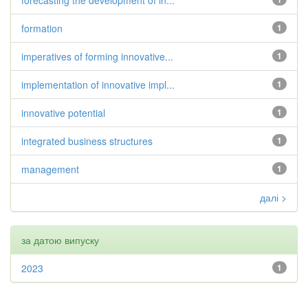
forecasting the development of in...
formation
1
imperatives of forming innovative...
1
implementation of innovative impl...
1
innovative potential
1
integrated business structures
1
management
1
далі >
за датою випуску
2023
1