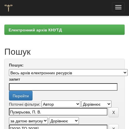
Skip
navigation
Електронний архів КНУТД
Пошук
Пошук:
запит
Поточні фільтри: