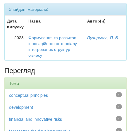
Знайдені матеріали:
Дата
Назва
Автор(и)
випуску
2023
Формування та розвиток
Пузирьова, П. В.
інноваційного потенціалу
інтегрованих структур
бізнесу
Перегляд
Тема
conceptual principles
1
development
1
financial and innovative risks
1
1