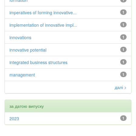
formation
imperatives of forming innovative...
1
implementation of innovative impl...
1
innovations
1
innovative potential
1
integrated business structures
1
management
1
далі >
за датою випуску
2023
1