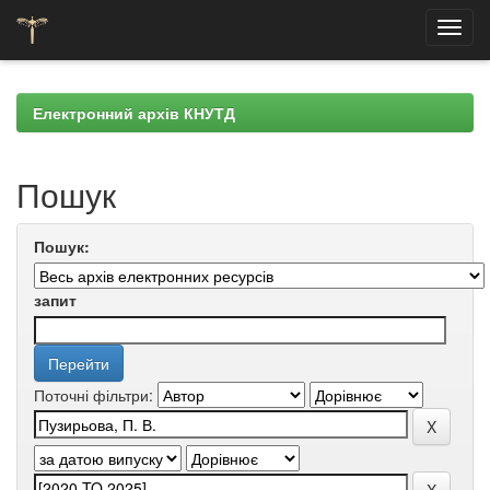
Skip
navigation
Електронний архів КНУТД
Пошук
Пошук:
запит
Поточні фільтри: