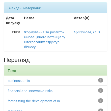
Знайдені матеріали:
Дата
Назва
Автор(и)
випуску
2023
Формування та розвиток
Пузирьова, П. В.
інноваційного потенціалу
інтегрованих структур
бізнесу
Перегляд
Тема
business units
1
financial and innovative risks
1
forecasting the development of in...
1
1