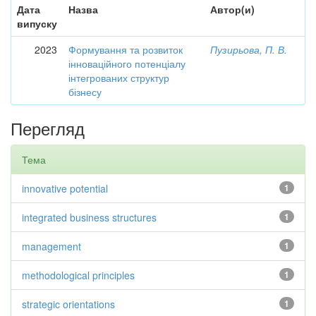
Дата
Назва
Автор(и)
випуску
2023
Формування та розвиток
Пузирьова, П. В.
інноваційного потенціалу
інтегрованих структур
бізнесу
Перегляд
Тема
innovative potential
1
integrated business structures
1
management
1
methodological principles
1
strategic orientations
1