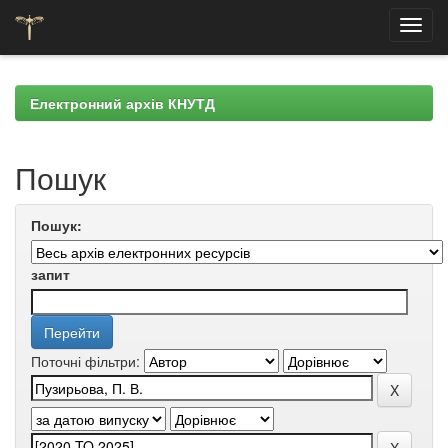
Skip
navigation
Електронний архів КНУТД
Пошук
Пошук:
запит
Поточні фільтри: