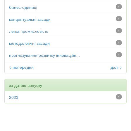
бізнес-одиниці
1
концептуальні засади
1
легка промисловість
1
методологічні засади
1
прогнозування розвитку інноваційн...
1
< попередня
далі >
за датою випуску
2023
1