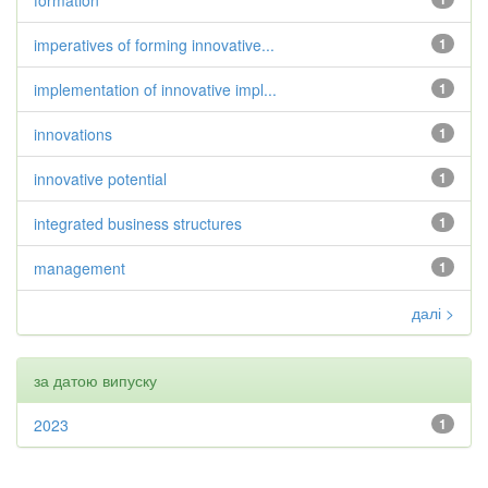
formation
imperatives of forming innovative...
1
implementation of innovative impl...
1
innovations
1
innovative potential
1
integrated business structures
1
management
1
далі >
за датою випуску
2023
1