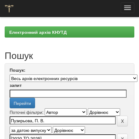
Skip
navigation
Електронний архів КНУТД
Пошук
Пошук:
запит
Поточні фільтри: