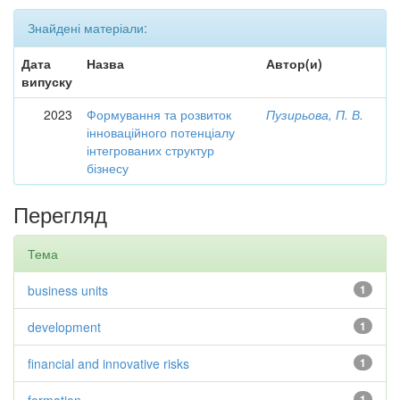
Знайдені матеріали:
Дата
Назва
Автор(и)
випуску
2023
Формування та розвиток
Пузирьова, П. В.
інноваційного потенціалу
інтегрованих структур
бізнесу
Перегляд
Тема
business units
1
development
1
financial and innovative risks
1
1