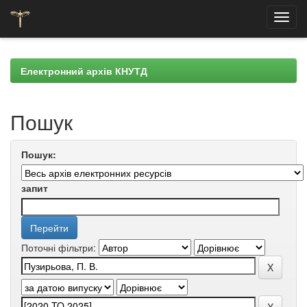
Skip
navigation
Електронний архів КНУТД
Пошук
Пошук:
запит
Поточні фільтри: