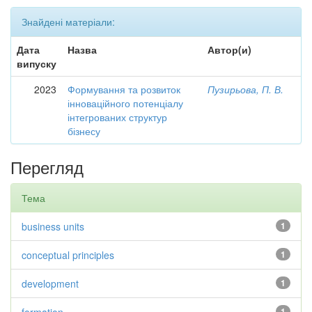
Знайдені матеріали:
Дата
Назва
Автор(и)
випуску
2023
Формування та розвиток
Пузирьова, П. В.
інноваційного потенціалу
інтегрованих структур
бізнесу
Перегляд
Тема
business units
1
conceptual principles
1
development
1
1