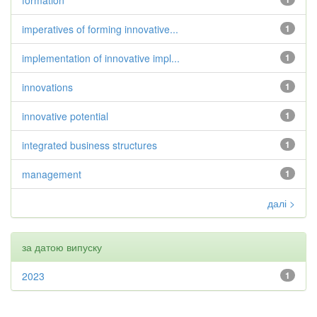
formation
imperatives of forming innovative...
1
implementation of innovative impl...
1
innovations
1
innovative potential
1
integrated business structures
1
management
1
далі >
за датою випуску
2023
1