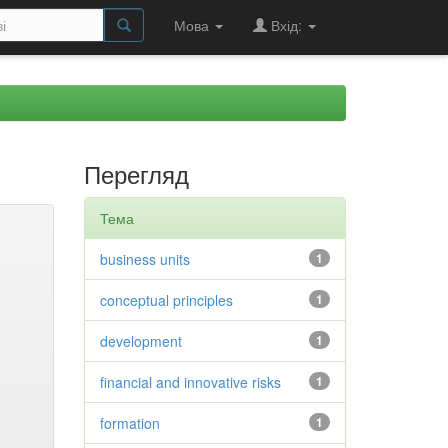
Мова
Вхід:
Перегляд
Тема
business units
1
conceptual principles
1
development
1
financial and innovative risks
1
formation
1