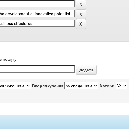
в пошуку.
Впорядкування
Автори