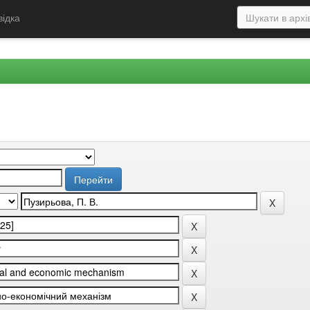
відка