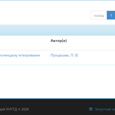
назад
1
Автор(и)
потенціалу інтегрованих
Пузирьова, П. В.
тарій КНУТД © 2026
Зворотний зв