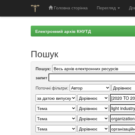
Головна сторінка
Перегляд
До
Skip
navigation
Електронний архів КНУТД
Пошук
Пошук:
запит
Поточні фільтри: