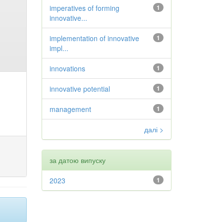
imperatives of forming
1
innovative...
implementation of innovative
1
impl...
innovations
1
innovative potential
1
management
1
далі >
за датою випуску
2023
1