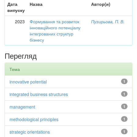
Дата
Назва
Автор(и)
випуску
2023
Формування та розвиток
Пузирьова, П. В.
інноваційного потенціалу
інтегрованих структур
бізнесу
Перегляд
Тема
innovative potential
1
integrated business structures
1
management
1
methodological principles
1
strategic orientations
1