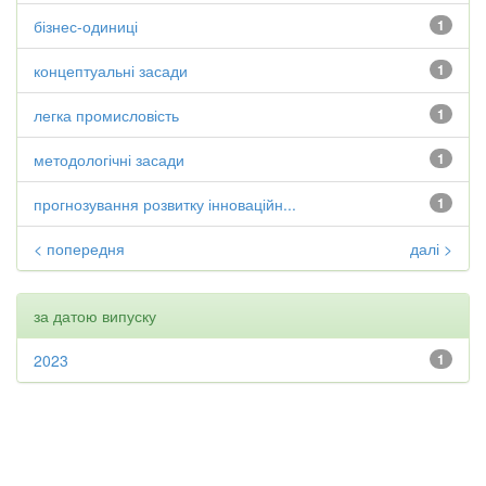
бізнес-одиниці
1
концептуальні засади
1
легка промисловість
1
методологічні засади
1
прогнозування розвитку інноваційн...
1
< попередня
далі >
за датою випуску
2023
1