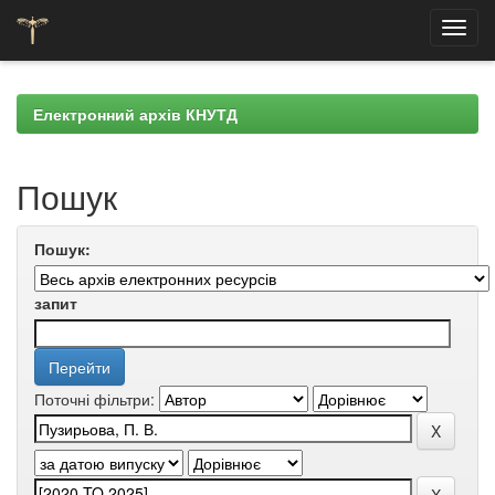
Skip
navigation
Електронний архів КНУТД
Пошук
Пошук:
запит
Поточні фільтри: