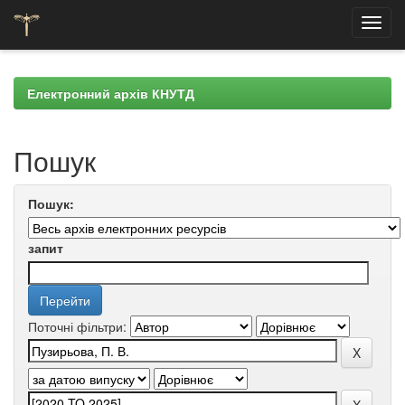
Skip
navigation
Електронний архів КНУТД
Пошук
Пошук:
запит
Поточні фільтри: