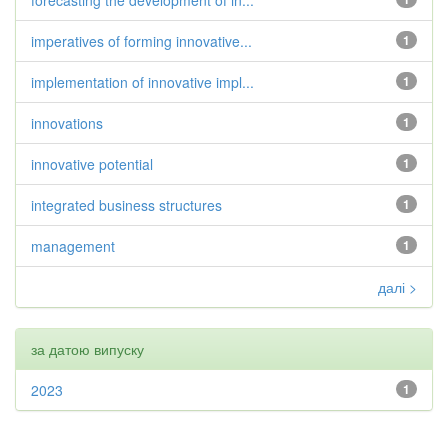
forecasting the development of in...
imperatives of forming innovative...
1
implementation of innovative impl...
1
innovations
1
innovative potential
1
integrated business structures
1
management
1
далі >
за датою випуску
2023
1