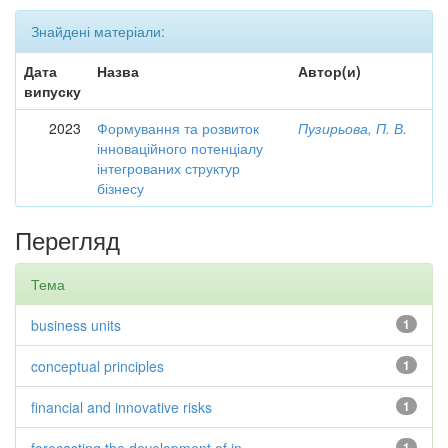
Знайдені матеріали:
Дата
Назва
Автор(и)
випуску
2023
Формування та розвиток
Пузирьова, П. В.
інноваційного потенціалу
інтегрованих структур
бізнесу
Перегляд
Тема
business units
1
conceptual principles
1
financial and innovative risks
1
1