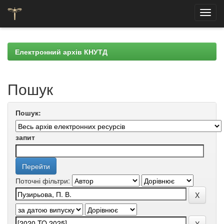
Skip
navigation
Електронний архів КНУТД
Пошук
Пошук:
запит
Поточні фільтри: