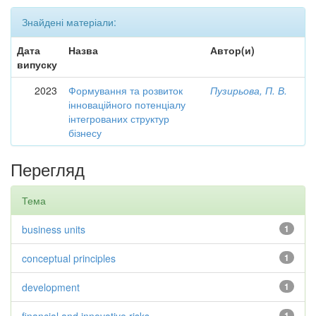
Знайдені матеріали:
Дата
Назва
Автор(и)
випуску
2023
Формування та розвиток
Пузирьова, П. В.
інноваційного потенціалу
інтегрованих структур
бізнесу
Перегляд
Тема
business units
1
conceptual principles
1
development
1
1