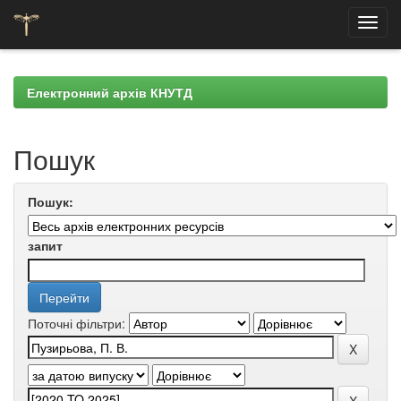
Skip
navigation
Електронний архів КНУТД
Пошук
Пошук:
запит
Поточні фільтри: