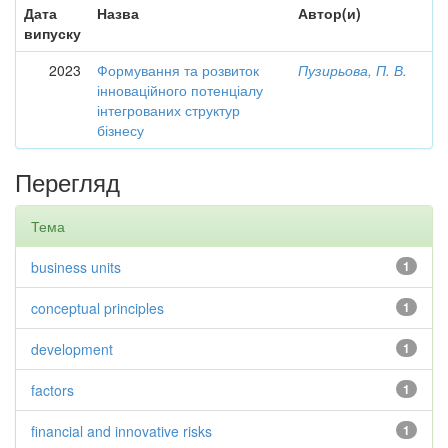
Дата
Назва
Автор(и)
випуску
2023
Формування та розвиток
Пузирьова, П. В.
інноваційного потенціалу
інтегрованих структур
бізнесу
Перегляд
Тема
business units
1
conceptual principles
1
development
1
factors
1
financial and innovative risks
1