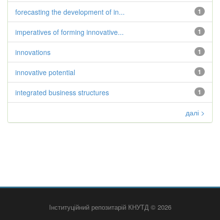
forecasting the development of in...
1
imperatives of forming innovative...
1
innovations
1
innovative potential
1
integrated business structures
1
далі >
Інституційний репозитарій КНУТД © 2026