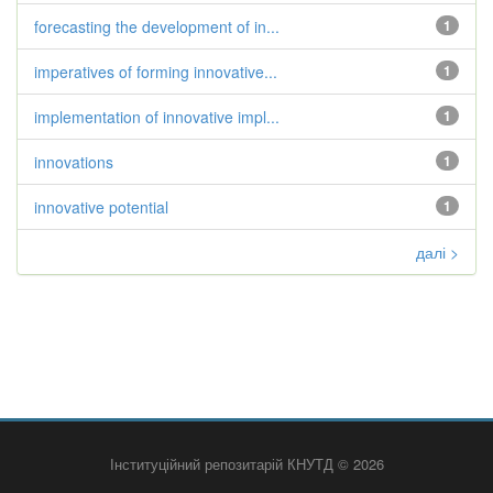
forecasting the development of in...
1
imperatives of forming innovative...
1
implementation of innovative impl...
1
innovations
1
innovative potential
1
далі >
Інституційний репозитарій КНУТД © 2026