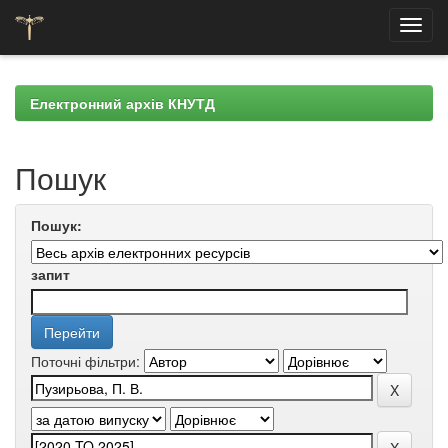
Skip
navigation
Електронний архів КНУТД
Пошук
Пошук:
запит
Поточні фільтри: