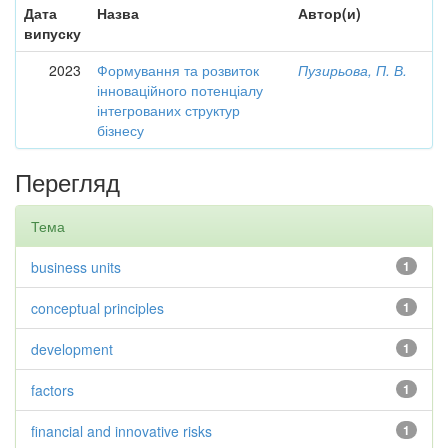
Дата
Назва
Автор(и)
випуску
2023
Формування та розвиток
Пузирьова, П. В.
інноваційного потенціалу
інтегрованих структур
бізнесу
Перегляд
Тема
business units
1
conceptual principles
1
development
1
factors
1
financial and innovative risks
1