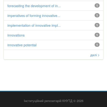
forecasting the development of in...
1
imperatives of forming innovative...
1
implementation of innovative impl...
1
innovations
1
innovative potential
1
далі >
Інституційний репозитарій КНУТД © 2026