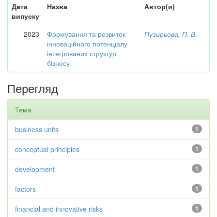
Дата
Назва
Автор(и)
випуску
2023
Формування та розвиток
Пузирьова, П. В.
інноваційного потенціалу
інтегрованих структур
бізнесу
Перегляд
Тема
business units
1
conceptual principles
1
development
1
factors
1
financial and innovative risks
1