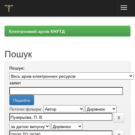
Skip
navigation
Електронний архів КНУТД
Пошук
Пошук:
запит
Поточні фільтри: