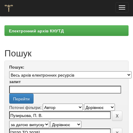
Skip
navigation
Електронний архів КНУТД
Пошук
Пошук:
запит
Поточні фільтри: